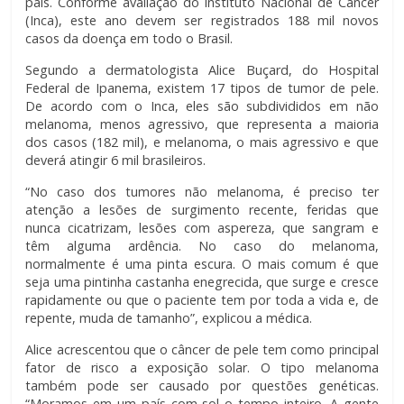
país. Conforme avaliação do Instituto Nacional de Câncer
(Inca), este ano devem ser registrados 188 mil novos
casos da doença em todo o Brasil.
Segundo a dermatologista Alice Buçard, do Hospital
Federal de Ipanema, existem 17 tipos de tumor de pele.
De acordo com o Inca, eles são subdivididos em não
melanoma, menos agressivo, que representa a maioria
dos casos (182 mil), e melanoma, o mais agressivo e que
deverá atingir 6 mil brasileiros.
“No caso dos tumores não melanoma, é preciso ter
atenção a lesões de surgimento recente, feridas que
nunca cicatrizam, lesões com aspereza, que sangram e
têm alguma ardência. No caso do melanoma,
normalmente é uma pinta escura. O mais comum é que
seja uma pintinha castanha enegrecida, que surge e cresce
rapidamente ou que o paciente tem por toda a vida e, de
repente, muda de tamanho”, explicou a médica.
Alice acrescentou que o câncer de pele tem como principal
fator de risco a exposição solar. O tipo melanoma
também pode ser causado por questões genéticas.
“Moramos em um país com sol o tempo inteiro. A gente