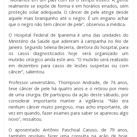
realmente se expõe de forma e em horários errados, sem
proteção solar adequada. O câncer de pele atinge desde
aquele mais branquinho até o negro. É um engano achar
que o negro não tem câncer de pele”, observou a médica.
O Hospital Federal de Ipanema é uma das unidades do
Ministério da Saúde que aderiram à campanha no Rio de
Janeiro. Segundo Selena Bezerra, diretora do hospital, para
os casos diagnosticados hoje. será organizado um
mutirão cirúrgico ainda este ano. “O mutirão será realizado
em dezembro para casos de lesões suspeitas ou com
câncer”, salientou.
Professor universitário, Thompson Andrade, de 74 anos,
teve câncer de pele há quatro anos e o retirou por meio
de uma cirurgia. Ele participou da ação deste sábado, por
considerar importante manter a vigilância. “Não era
nenhum câncer muito perigoso, mas acho importante, de
vez em quando, fazer exames para saber se apareceu algo
novo”, ressaltou.
O aposentado Antônio Paschoal Caruso, de 79 anos,
também resolveu fazer uma consulta na ação de hoje.