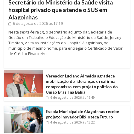
Secretário do Ministério da Saúde visita
hospital privado que atende o SUS em
Alagoinhas
6 de agosto de 2026
às 17:19
Nesta sexta-feira (7), o secretário adjunto da Secretaria de
Gestão em Trabalho e Educação do Ministério da Saúde, Jerzey
Timóteo, visita as instalações do Hospital Alagoinhas, no
município de mesmo nome, para entregar o Certificado de Valor
de Crédito Financeiro
Vereador Luciano Almeida agradece
mobilização de lideranças e reafirma
compromisso com projeto político do
União Brasil na Bahia
6 de agosto de 2026
às 16:49
Escola Municipal de Alagoinhas recebe
projeto inovador Biblioteca Futuro
4 de agosto de 2026
às 13:22