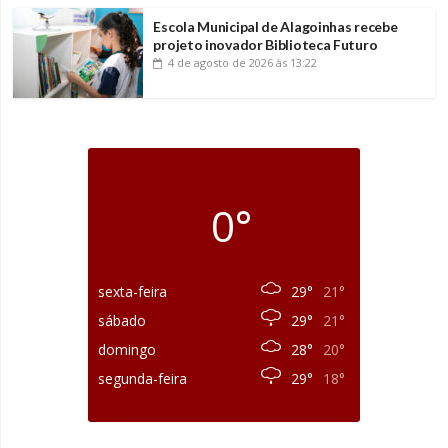
Escola Municipal de Alagoinhas recebe
projeto inovador Biblioteca Futuro
4 de agosto de 2026
às 13:22
0°
sexta-feira
29°
21°
sábado
29°
21°
domingo
28°
20°
segunda-feira
29°
18°