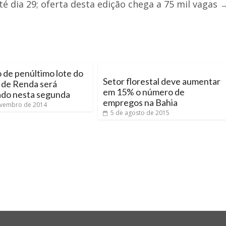
até dia 29; oferta desta edição chega a 75 mil vagas
 de penúltimo lote do
Setor florestal deve aumentar
 de Renda será
em 15% o número de
ado nesta segunda
empregos na Bahia
ovembro de 2014
5 de agosto de 2015