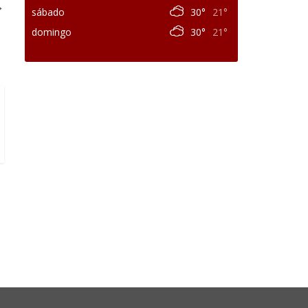
→
sábado
30°
21°
domingo
30°
21°