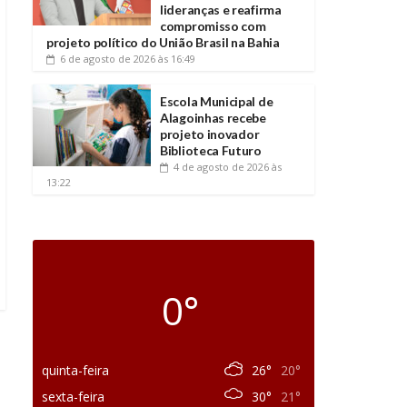
lideranças e reafirma
compromisso com
projeto político do União Brasil na Bahia
6 de agosto de 2026
às 16:49
Escola Municipal de
Alagoinhas recebe
projeto inovador
Biblioteca Futuro
4 de agosto de 2026
às
13:22
0°
quinta-feira
26°
20°
sexta-feira
30°
21°