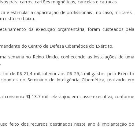
esivos para carros, cartões magnéticos, cancelas e catracas.
 é estimular a capacitação de profissionais –no caso, militares–
ém está em baixa.
detalhamento da execução orçamentária, foram custeados pela
omandante do Centro de Defesa Cibernética do Exército.
ma semana no Reino Unido, conhecendo as instalações de uma
.
foi de R$ 21,4 mil, inferior aos R$ 26,4 mil gastos pelo Exército
ipantes do Seminário de Inteligência Cibernética, realizado em
l consumiu R$ 13,7 mil –ele viajou em classe executiva, conforme
so feito dos recursos destinados neste ano à implantação do