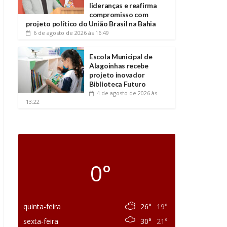
lideranças e reafirma
compromisso com
projeto político do União Brasil na Bahia
6 de agosto de 2026
às 16:49
Escola Municipal de
Alagoinhas recebe
projeto inovador
Biblioteca Futuro
4 de agosto de 2026
às
13:22
0°
quinta-feira
26°
19°
sexta-feira
30°
21°