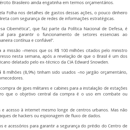
ército Brasileiro ainda engatinha em termos orçamentários.
ela Folha nos detalhes de gastos dessas ações, o pouco dinheiro
 direta com segurança de redes de informações estratégicas.
a Cibernética”, que faz parte da Política Nacional de Defesa, é
tal para garantir o funcionamento de setores essenciais ao
neira contínua e confiável”.
a a missão –menos que os R$ 100 milhões citados pelo ministro
esso nesta semana, após a revelação de que o Brasil é um dos
icano delatado pelo ex-técnico da CIA Edward Snowden.
R$ 8 milhões (8,9%) tinham sido usados –no jargão orçamentário,
ornecedores.
compra de jipes militares e cabines para a instalação de estações
claro que o objetivo central da compra é o uso em combate ou
 e acesso à internet mesmo longe de centros urbanos. Mas não
taques de hackers ou espionagem de fluxo de dados.
 e acessórios para garantir a segurança do prédio do Centro de