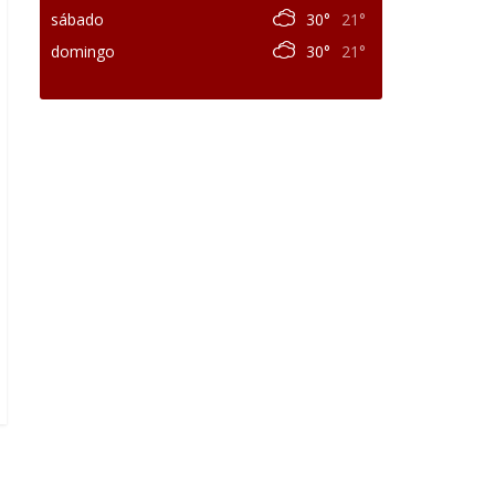
sábado
30°
21°
domingo
30°
21°