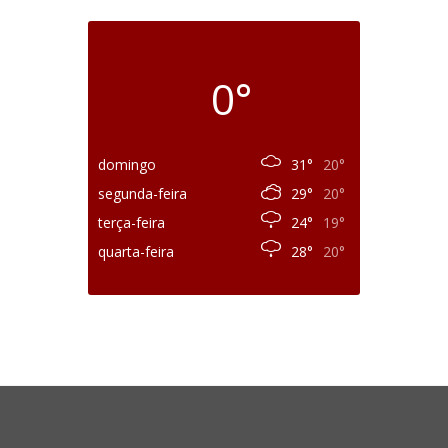
0°
domingo
31°
20°
segunda-feira
29°
20°
terça-feira
24°
19°
quarta-feira
28°
20°