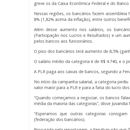
greve os da Caixa Econômica Federal e do Banco d
Nessas regiões, os bancários fazem assembleia 
8% (1,82% acima da inflação), entre outros benefí
Além desse aumento nos salários, os bancár
(Participação nos Lucros e Resultados) e um aum
pelos bancos aos funcionários.
O piso dos bancários terá aumento de 8,5% (ganho
O salário médio da categoria é de R$ 4.740, e o pis
A PLR paga aos caixas de bancos, segundo a Fenaban
No início da campanha salarial, a categoria pediu
valor maior para a PLR e para a fatia do lucro do
“Quando começamos a negociar, os bancos fala
média da maioria das categorias”, disse Juvandia 
“Esperamos que outras categorias consigam 
(federação dos bancários).
Procurada pela reportagem, a Fenaban não quis fa