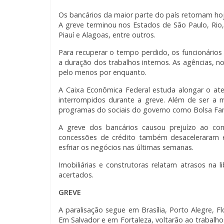
Os bancários da maior parte do país retornam hoj
A greve terminou nos Estados de São Paulo, Rio,
Piauí e Alagoas, entre outros.
Para recuperar o tempo perdido, os funcionário
a duração dos trabalhos internos. As agências, n
pelo menos por enquanto.
A Caixa Econômica Federal estuda alongar o at
interrompidos durante a greve. Além de ser a m
programas do sociais do governo como Bolsa Fam
A greve dos bancários causou prejuízo ao com
concessões de crédito também desaceleraram 
esfriar os negócios nas últimas semanas.
Imobiliárias e construtoras relatam atrasos na 
acertados.
GREVE
A paralisação segue em Brasília, Porto Alegre, F
Em Salvador e em Fortaleza, voltarão ao trabalh