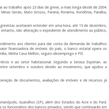
e ao trabalho após 23 dias de greve, a mais longa desde de 2004.
 Minas Gerais, Mato Grosso, Paraná, Roraima, Rondônia, Paraíba,
s grevistas aceitaram estender em uma hora, até 15 de dezembro,
o entanto, não alteração o expediente de atendimento ao público,
endimento aos clientes para dar conta da demanda de trabalhos
aior financiadora de imóveis do país, o banco estatal opera os
ília, Minha Casa Melhor, seguro-desemprego e PIS.
ércio e ao setor habitacional. Segundo a Serasa Experian, as
entre setembro e outubro devido ao movimento, que ajudou a
liberação de documentos, avaliações de imóveis e de recursos já
lorianópolis, Guarulhos (SP), além dos Estados do Acre e do Pará.
os os funcionários dos bancos privados, sendo que continuarão em