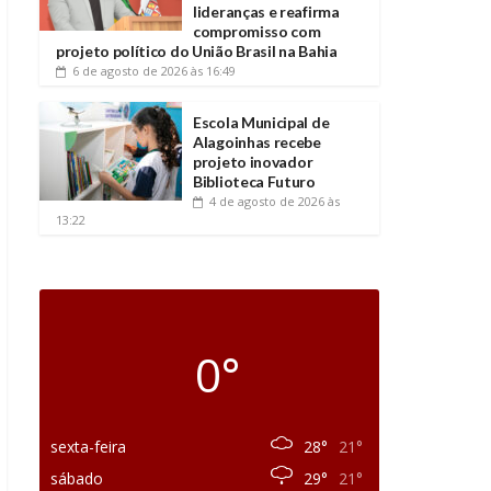
lideranças e reafirma
compromisso com
projeto político do União Brasil na Bahia
6 de agosto de 2026
às 16:49
Escola Municipal de
Alagoinhas recebe
projeto inovador
Biblioteca Futuro
4 de agosto de 2026
às
13:22
0°
sexta-feira
28°
21°
sábado
29°
21°