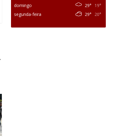
domingo
29°
19°
segunda-feira
29°
20°
→