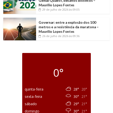
Genial Quaest, desafios distintos –
Maurílio Lopes Fontes
29 de julho de 2026
às 09:05
Governar: entre a explosão dos 100
metros e a resistência da maratona –
Maurílio Lopes Fontes
26 de julho de 2026
às 09:36
0°
quinta-feira
28°
20°
sexta-feira
30°
21°
sábado
29°
21°
domingo
30°
21°