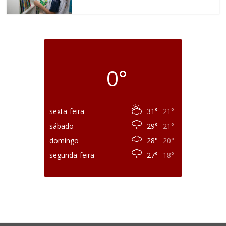
0°
sexta-feira
31°
21°
sábado
29°
21°
domingo
28°
20°
segunda-feira
27°
18°