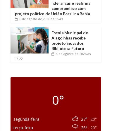
lideranças e reafirma
compromisso com
projeto político do União Brasil na Bahia
6 de agosto de 2026
às 16:49
Escola Municipal de
Alagoinhas recebe
projeto inovador
Biblioteca Futuro
4 de agosto de 2026
às
13:22
0°
segunda-feira
27°
20°
terça-feira
26°
20°