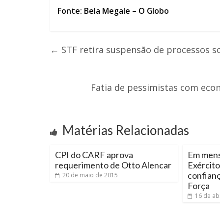
Fonte: Bela Megale – O Globo
←
STF retira suspensão de processos sob
Fatia de pessimistas com econ
Matérias Relacionadas
CPI do CARF aprova
Em mens
requerimento de Otto Alencar
Exército
confianç
20 de maio de 2015
Força
16 de ab