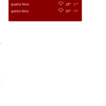
quarta-feira
28°
21°
quinta-feira
30°
19°
→