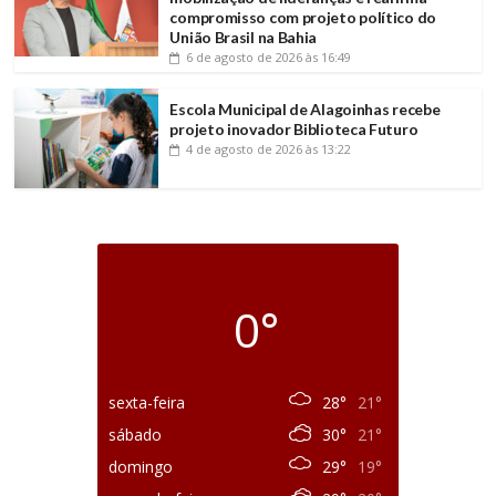
compromisso com projeto político do
União Brasil na Bahia
6 de agosto de 2026
às 16:49
Escola Municipal de Alagoinhas recebe
projeto inovador Biblioteca Futuro
4 de agosto de 2026
às 13:22
0°
sexta-feira
28°
21°
sábado
30°
21°
domingo
29°
19°