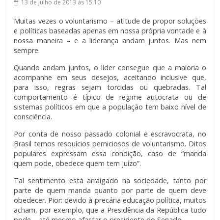
13 de julho de 2013
às 15:10
Muitas vezes o voluntarismo – atitude de propor soluções
e políticas baseadas apenas em nossa própria vontade e à
nossa maneira – e a liderança andam juntos. Mas nem
sempre.
Quando andam juntos, o líder consegue que a maioria o
acompanhe em seus desejos, aceitando inclusive que,
para isso, regras sejam torcidas ou quebradas. Tal
comportamento é típico de regime autocrata ou de
sistemas políticos em que a população tem baixo nível de
consciência.
Por conta de nosso passado colonial e escravocrata, no
Brasil temos resquícios perniciosos de voluntarismo. Ditos
populares expressam essa condição, caso de “manda
quem pode, obedece quem tem juízo”.
Tal sentimento está arraigado na sociedade, tanto por
parte de quem manda quanto por parte de quem deve
obedecer. Pior: devido à precária educação política, muitos
acham, por exemplo, que a Presidência da República tudo
pode – até mesmo afastar o presidente do Senado.