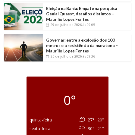
Eleição na Bahia: Empate na pesquisa
Genial Quaest, desafios distintos –
Maurílio Lopes Fontes
29 de julho de 2026
às 09:05
Governar: entre a explosão dos 100
metros e a resistência da maratona –
Maurílio Lopes Fontes
26 de julho de 2026
às 09:36
0°
quinta-feira
27°
20°
sexta-feira
30°
21°