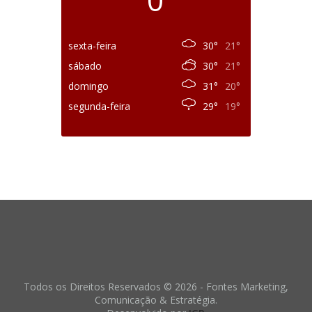
sexta-feira
30°
21°
sábado
30°
21°
domingo
31°
20°
segunda-feira
29°
19°
Todos os Direitos Reservados © 2026 - Fontes Marketing,
Comunicação & Estratégia.