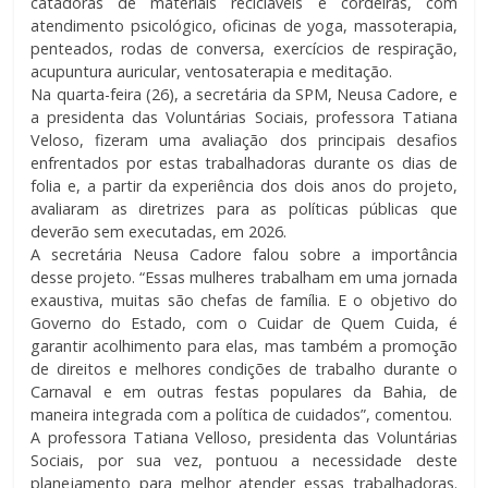
catadoras de materiais recicláveis e cordeiras, com
atendimento psicológico, oficinas de yoga, massoterapia,
penteados, rodas de conversa, exercícios de respiração,
acupuntura auricular, ventosaterapia e meditação.
Na quarta-feira (26), a secretária da SPM, Neusa Cadore, e
a presidenta das Voluntárias Sociais, professora Tatiana
Veloso, fizeram uma avaliação dos principais desafios
enfrentados por estas trabalhadoras durante os dias de
folia e, a partir da experiência dos dois anos do projeto,
avaliaram as diretrizes para as políticas públicas que
deverão sem executadas, em 2026.
A secretária Neusa Cadore falou sobre a importância
desse projeto. “Essas mulheres trabalham em uma jornada
exaustiva, muitas são chefas de família. E o objetivo do
Governo do Estado, com o Cuidar de Quem Cuida, é
garantir acolhimento para elas, mas também a promoção
de direitos e melhores condições de trabalho durante o
Carnaval e em outras festas populares da Bahia, de
maneira integrada com a política de cuidados”, comentou.
A professora Tatiana Velloso, presidenta das Voluntárias
Sociais, por sua vez, pontuou a necessidade deste
planejamento para melhor atender essas trabalhadoras.