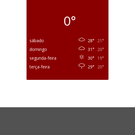
0°
sábado
28°
21°
domingo
31°
20°
segunda-feira
30°
19°
terça-feira
29°
20°