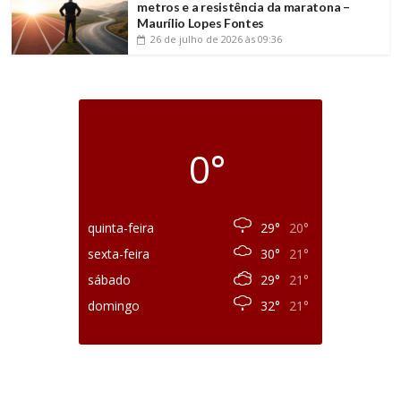
metros e a resistência da maratona –
Maurílio Lopes Fontes
26 de julho de 2026
às 09:36
0°
quinta-feira
29°
20°
sexta-feira
30°
21°
sábado
29°
21°
domingo
32°
21°