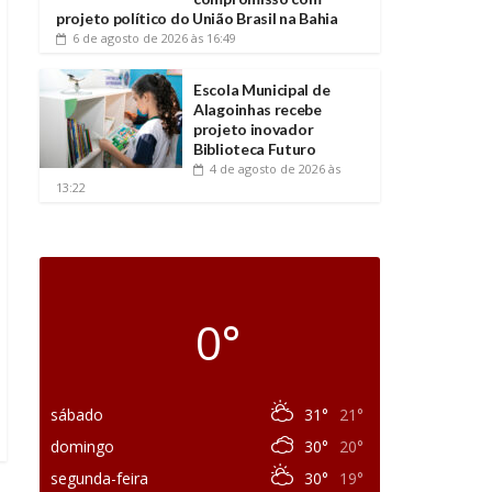
projeto político do União Brasil na Bahia
6 de agosto de 2026
às 16:49
Escola Municipal de
Alagoinhas recebe
projeto inovador
Biblioteca Futuro
4 de agosto de 2026
às
13:22
0°
sábado
31°
21°
domingo
30°
20°
segunda-feira
30°
19°