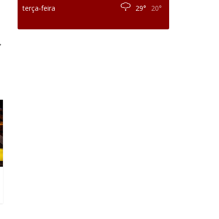
terça-feira
29°
20°
→