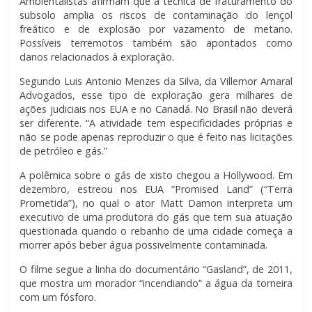
Ambientalistas afirmam que a técnica de fraturamento do
subsolo amplia os riscos de contaminação do lençol
freático e de explosão por vazamento de metano.
Possíveis terremotos também são apontados como
danos relacionados à exploração.
Segundo Luis Antonio Menzes da Silva, da Villemor Amaral
Advogados, esse tipo de exploração gera milhares de
ações judiciais nos EUA e no Canadá. No Brasil não deverá
ser diferente. “A atividade tem especificidades próprias e
não se pode apenas reproduzir o que é feito nas licitações
de petróleo e gás.”
A polêmica sobre o gás de xisto chegou a Hollywood. Em
dezembro, estreou nos EUA “Promised Land” (“Terra
Prometida”), no qual o ator Matt Damon interpreta um
executivo de uma produtora do gás que tem sua atuação
questionada quando o rebanho de uma cidade começa a
morrer após beber água possivelmente contaminada.
O filme segue a linha do documentário “Gasland”, de 2011,
que mostra um morador “incendiando” a água da torneira
com um fósforo.