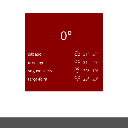
0°
sábado
31°
21°
domingo
31°
20°
segunda-feira
30°
19°
terça-feira
29°
20°