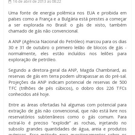
16 de abril de 2013
às 08:22
Uma fonte de energia polêmica nos EUA e proibida em
países como a França e a Bulgária está prestes a começar
a ser explorada no Brasil: o gás de xisto, também
chamado de gás não convencional.
A ANP (Agência Nacional do Petróleo) marcou para os dias
30 e 31 de outubro o primeiro leilão de blocos de gás -
normalmente, eles estão incluídos nos leilões para
exploração de petróleo.
Segundo a diretora-geral da ANP, Magda Chambriard, as
reservas de gás em terra podem ultrapassar as do pré-sal.
Projeções da ANP indicam potencial de reservas de 500
TFC (trilhões de pés cúbicos), o dobro dos 226 TFCs
conhecidos até hoje.
Entre as áreas ofertadas há algumas com potencial para
extração de gás não convencional, que não está livre nos
reservatórios subterrâneos como o gás comum. Para
extraí-lo é preciso “explodir” as rochas, injetando no
subsolo grandes quantidades de água, areia e produtos
químicos. Esse método gera questionamentos sobre os