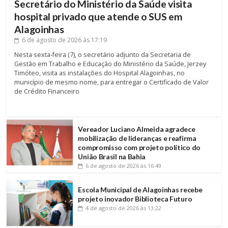
Secretário do Ministério da Saúde visita
hospital privado que atende o SUS em
Alagoinhas
6 de agosto de 2026
às 17:19
Nesta sexta-feira (7), o secretário adjunto da Secretaria de
Gestão em Trabalho e Educação do Ministério da Saúde, Jerzey
Timóteo, visita as instalações do Hospital Alagoinhas, no
município de mesmo nome, para entregar o Certificado de Valor
de Crédito Financeiro
Vereador Luciano Almeida agradece
mobilização de lideranças e reafirma
compromisso com projeto político do
União Brasil na Bahia
6 de agosto de 2026
às 16:49
Escola Municipal de Alagoinhas recebe
projeto inovador Biblioteca Futuro
4 de agosto de 2026
às 13:22