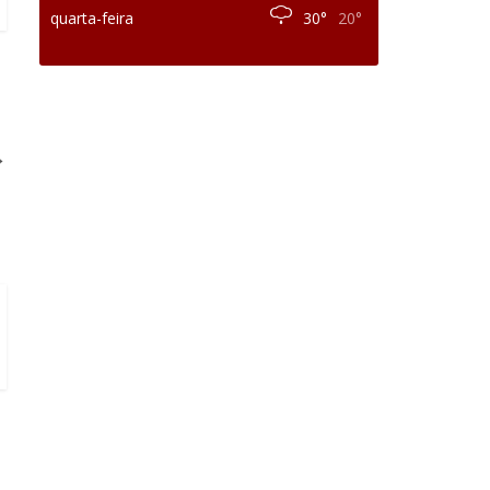
quarta-feira
30°
20°
→