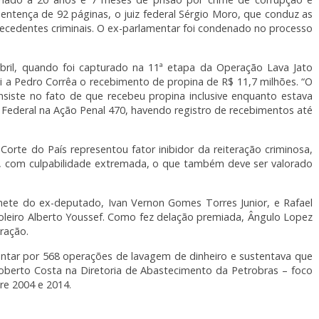
entença de 92 páginas, o juiz federal Sérgio Moro, que conduz as
ecedentes criminais. O ex-parlamentar foi condenado no processo
ril, quando foi capturado na 11ª etapa da Operação Lava Jato
i a Pedro Corrêa o recebimento de propina de R$ 11,7 milhões. “O
siste no fato de que recebeu propina inclusive enquanto estava
 Federal na Ação Penal 470, havendo registro de recebimentos até
orte do País representou fator inibidor da reiteração criminosa,
o, com culpabilidade extremada, o que também deve ser valorado
te do ex-deputado, Ivan Vernon Gomes Torres Junior, e Rafael
leiro Alberto Youssef. Como fez delação premiada, Ângulo Lopez
ração.
entar por 568 operações de lavagem de dinheiro e sustentava que
Roberto Costa na Diretoria de Abastecimento da Petrobras – foco
tre 2004 e 2014.