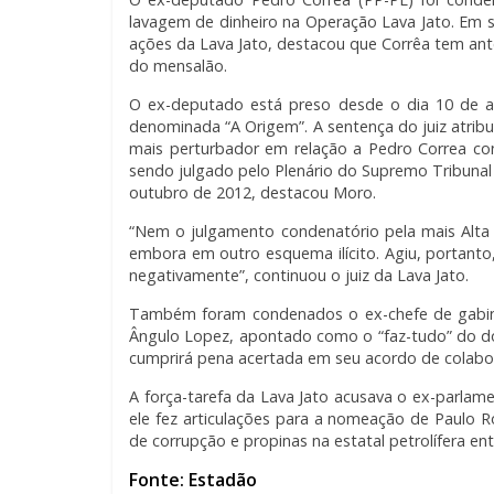
lavagem de dinheiro na Operação Lava Jato. Em s
ações da Lava Jato, destacou que Corrêa tem ant
do mensalão.
O ex-deputado está preso desde o dia 10 de ab
denominada “A Origem”. A sentença do juiz atribu
mais perturbador em relação a Pedro Correa con
sendo julgado pelo Plenário do Supremo Tribunal
outubro de 2012, destacou Moro.
“Nem o julgamento condenatório pela mais Alta C
embora em outro esquema ilícito. Agiu, portant
negativamente”, continuou o juiz da Lava Jato.
Também foram condenados o ex-chefe de gabine
Ângulo Lopez, apontado como o “faz-tudo” do do
cumprirá pena acertada em seu acordo de colabo
A força-tarefa da Lava Jato acusava o ex-parlam
ele fez articulações para a nomeação de Paulo 
de corrupção e propinas na estatal petrolífera en
Fonte: Estadão