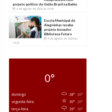
projeto político do União Brasil na Bahia
6 de agosto de 2026
às 16:49
Escola Municipal de
Alagoinhas recebe
projeto inovador
Biblioteca Futuro
4 de agosto de 2026
às
13:22
0°
domingo
28°
20°
segunda-feira
30°
20°
terça-feira
29°
20°