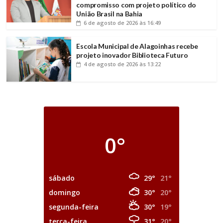
compromisso com projeto político do
União Brasil na Bahia
6 de agosto de 2026
às 16:49
Escola Municipal de Alagoinhas recebe
projeto inovador Biblioteca Futuro
4 de agosto de 2026
às 13:22
0°
sábado
29°
21°
domingo
30°
20°
segunda-feira
30°
19°
terça-feira
31°
20°