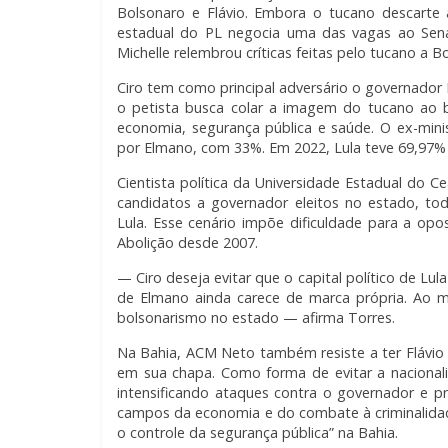
Bolsonaro e Flávio. Embora o tucano descarte a
estadual do PL negocia uma das vagas ao Sen
Michelle relembrou críticas feitas pelo tucano a B
Ciro tem como principal adversário o governador 
o petista busca colar a imagem do tucano ao 
economia, segurança pública e saúde. O ex-min
por Elmano, com 33%. Em 2022, Lula teve 69,97%
Cientista política da Universidade Estadual do C
candidatos a governador eleitos no estado, to
Lula. Esse cenário impõe dificuldade para a opos
Abolição desde 2007.
— Ciro deseja evitar que o capital político de Lu
de Elmano ainda carece de marca própria. Ao m
bolsonarismo no estado — afirma Torres.
Na Bahia, ACM Neto também resiste a ter Fláv
em sua chapa. Como forma de evitar a nacional
intensificando ataques contra o governador e p
campos da economia e do combate à criminalidade
o controle da segurança pública” na Bahia.