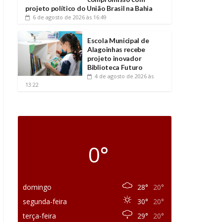
projeto político do União Brasil na Bahia
6 de agosto de 2026
às 16:49
Escola Municipal de
Alagoinhas recebe
projeto inovador
Biblioteca Futuro
4 de agosto de 2026
às
13:22
0°
domingo
28°
20°
segunda-feira
30°
20°
terça-feira
29°
20°