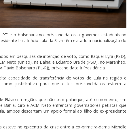
 o PT e o bolsonarismo, pré-candidatos a governos estaduais no
idente Luiz Inácio Lula da Silva têm evitado a nacionalização do
ados em pesquisas de intenção de voto, como Raquel Lyra (PSD),
M Neto (União), na Bahia; e Eduardo Braide (PSD), no Maranhão,
Flávio Bolsonaro (PL-RJ), pré-candidato à Presidência.
lta capacidade de transferência de votos de Lula na região e
omo justificativa para que estes pré-candidatos evitem a
e Flávio na região, que não tem palanque, até o momento, em
e Bahia, Ciro e ACM Neto enfrentam governadores petistas que
ula, ambos descartam um apoio formal ao filho do ex-presidente
esteve no epicentro da crise entre a ex-primeira-dama Michelle