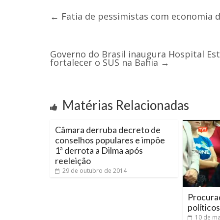
←
Fatia de pessimistas com economia do
Governo do Brasil inaugura Hospital Est
fortalecer o SUS na Bahia
→
Matérias Relacionadas
Câmara derruba decreto de
conselhos populares e impõe
1ª derrota a Dilma após
reeleição
29 de outubro de 2014
Procurad
políticos
10 de ma