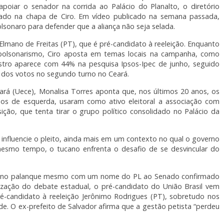
poiar o senador na corrida ao Palácio do Planalto, o diretório
ado na chapa de Ciro. Em vídeo publicado na semana passada,
olsonaro para defender que a aliança não seja selada.
Elmano de Freitas (PT), que é pré-candidato à reeleição. Enquanto
bolsonarismo, Ciro aposta em temas locais na campanha, como
istro aparece com 44% na pesquisa Ipsos-Ipec de junho, seguido
 dos votos no segundo turno no Ceará.
eará (Uece), Monalisa Torres aponta que, nos últimos 20 anos, os
dos de esquerda, usaram como ativo eleitoral a associação com
ição, que tenta tirar o grupo político consolidado no Palácio da
la influencie o pleito, ainda mais em um contexto no qual o governo
esmo tempo, o tucano enfrenta o desafio de se desvincular do
io no palanque mesmo com um nome do PL ao Senado confirmado
ização do debate estadual, o pré-candidato do União Brasil vem
ré-candidato à reeleição Jerônimo Rodrigues (PT), sobretudo nos
. O ex-prefeito de Salvador afirma que a gestão petista “perdeu