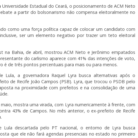
da Universidade Estadual do Ceará, o posicionamento de ACM Neto
 debate a partir do bolsonarismo não compensa eleitoralmente no
do como uma força política capaz de colocar um candidato com
inclusive, ser um elemento negativo por trazer um teto eleitoral
st na Bahia, de abril, mostrou ACM Neto e Jerônimo empatados
epresentante do carlismo aparece com 41% das intenções de voto,
o é de três pontos percentuais para mais ou para menos.
e Lula, a governadora Raquel Lyra busca alternativas após o
efeito de Recife João Campos (PSB). Lyra, que trocou o PSDB pelo
 aposta na proximidade com prefeitos e na consolidação de uma
úde.
e maio, mostra uma virada, com Lyra numericamente à frente, com
contra 43% de Campos. No mês anterior, o ex-prefeito de Recife
.
 Lula descartada pelo PT nacional, o entorno de Lyra busca
sta que ele não fará agendas presenciais no estado no primeiro