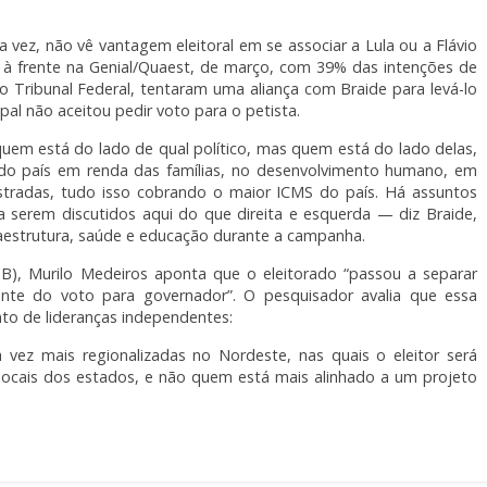
 vez, não vê vantagem eleitoral em se associar a Lula ou a Flávio
 à frente na Genial/Quaest, de março, com 39% das intenções de
o Tribunal Federal, tentaram uma aliança com Braide para levá-lo
al não aceitou pedir voto para o petista.
uem está do lado de qual político, mas quem está do lado delas,
o país em renda das famílias, no desenvolvimento humano, em
estradas, tudo isso cobrando o maior ICMS do país. Há assuntos
 serem discutidos aqui do que direita e esquerda — diz Braide,
raestrutura, saúde e educação durante a campanha.
(UnB), Murilo Medeiros aponta que o eleitorado “passou a separar
nte do voto para governador”. O pesquisador avalia que essa
nto de lideranças independentes:
ez mais regionalizadas no Nordeste, nas quais o eleitor será
 locais dos estados, e não quem está mais alinhado a um projeto