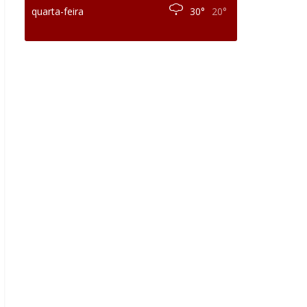
quarta-feira
30°
20°