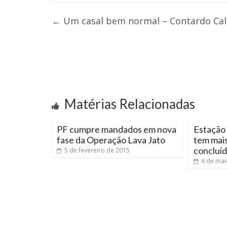
←
Um casal bem normal – Contardo Call
Matérias Relacionadas
PF cumpre mandados em nova
Estação 
fase da Operação Lava Jato
tem mai
concluí
5 de fevereiro de 2015
6 de mai