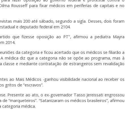
lma Rousseff para fixar médicos em periferias de capitais e no
vistas mais 200 até sábado, segundo a sigla. Desses, dois foram
estadual e deputado federal em 2104.
tido que fizesse oposição ao PT”, afirmou a pediatra Mayra
em 2014.
uniões da categoria e ficou acertado que os médicos se filiarão a
 A médica diz que a categoria não se opõe ao programa, mas à
 classe e mediante contratação de estrangeiros sem revalidação
ntes ao Mais Médicos -ganhou visibilidade nacional ao receber os
s gritos de “escravos”.
nse. Presente ao ato, o ex-governador Tasso Jereissati engrossou
a de “marqueteiros”. “Satanizaram os médicos brasileiros”, afirmou
da categoria médica.