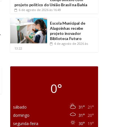
projeto político do União Brasil na Bahia
6 de agosto de 2026
às 16:49
Escola Municipal de
Alagoinhas recebe
→
projeto inovador
Biblioteca Futuro
4 de agosto de 2026
às
13:22
0°
sábado
31°
21°
domingo
31°
20°
segunda-feira
30°
19°