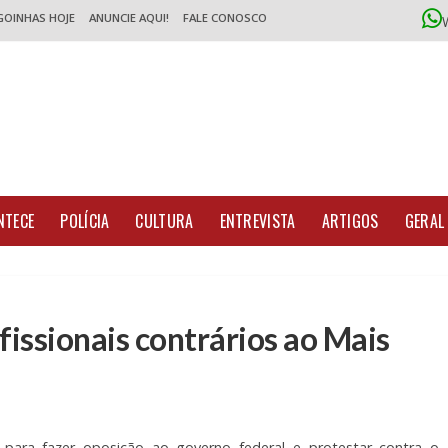
GOINHAS HOJE
ANUNCIE AQUI!
FALE CONOSCO
NTECE
POLÍCIA
CULTURA
ENTREVISTA
ARTIGOS
GERAL
fissionais contrários ao Mais
para fazer oposição ao governo federal e protestar contra o