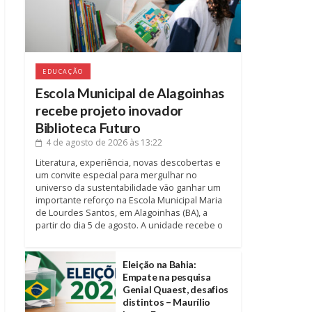
EDUCAÇÃO
Escola Municipal de Alagoinhas
recebe projeto inovador
Biblioteca Futuro
4 de agosto de 2026
às 13:22
Literatura, experiência, novas descobertas e
um convite especial para mergulhar no
universo da sustentabilidade vão ganhar um
importante reforço na Escola Municipal Maria
de Lourdes Santos, em Alagoinhas (BA), a
partir do dia 5 de agosto. A unidade recebe o
Eleição na Bahia:
Empate na pesquisa
Genial Quaest, desafios
distintos – Maurílio