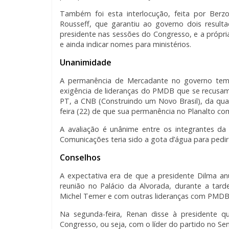
Também foi esta interlocução, feita por Berz
Rousseff, que garantiu ao governo dois resul
presidente nas sessões do Congresso, e a próp
e ainda indicar nomes para ministérios.
Unanimidade
A permanência de Mercadante no governo tem 
exigência de lideranças do PMDB que se recusam
PT, a CNB (Construindo um Novo Brasil), da qual
feira (22) de que sua permanência no Planalto c
A avaliação é unânime entre os integrantes da
Comunicações teria sido a gota d’água para pedi
Conselhos
A expectativa era de que a presidente Dilma anu
reunião no Palácio da Alvorada, durante a tard
Michel Temer e com outras lideranças com PMDB,
Na segunda-feira, Renan disse à presidente q
Congresso, ou seja, com o líder do partido no Sen