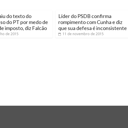
iu do texto do
Líder do PSDB confirma
so do PT por medo de
rompimento com Cunha e diz
 de imposto, diz Falcão
que sua defesa é inconsistente
nho de 2015
11 de novembro de 2015