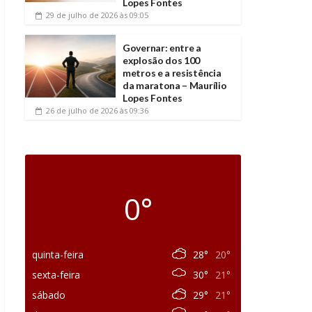
Lopes Fontes
29 de julho de 2026
às 09:05
Governar: entre a
explosão dos 100
metros e a resistência
da maratona – Maurílio
Lopes Fontes
26 de julho de 2026
às 09:36
0°
quinta-feira
28°
20°
sexta-feira
30°
21°
sábado
29°
21°