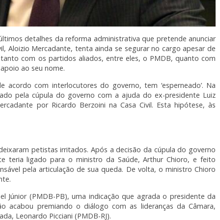
últimos detalhes da reforma administrativa que pretende anunciar
il, Aloizio Mercadante, tenta ainda se segurar no cargo apesar de
a, tanto com os partidos aliados, entre eles, o PMDB, quanto com
 apoio ao seu nome.
de acordo com interlocutores do governo, tem ‘esperneado’. Na
ado pela cúpula do governo com a ajuda do ex-presidente Luiz
Mercadante por Ricardo Berzoini na Casa Civil. Esta hipótese, às
deixaram petistas irritados. Após a decisão da cúpula do governo
eria ligado para o ministro da Saúde, Arthur Chioro, e feito
nsável pela articulação de sua queda. De volta, o ministro Chioro
nte.
l Júnior (PMDB-PB), uma indicação que agrada o presidente da
ção acabou premiando o diálogo com as lideranças da Câmara,
cada, Leonardo Picciani (PMDB-RJ).