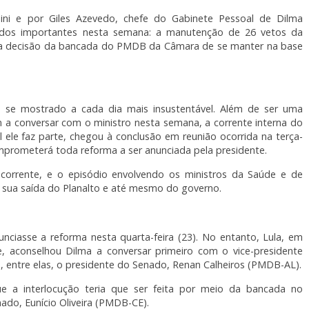
oini e por Giles Azevedo, chefe do Gabinete Pessoal de Dilma
tados importantes nesta semana: a manutenção de 26 vetos da
ria decisão da bancada do PMDB da Câmara de se manter na base
se mostrado a cada dia mais insustentável. Além de ser uma
 a conversar com o ministro nesta semana, a corrente interna do
 ele faz parte, chegou à conclusão em reunião ocorrida na terça-
omprometerá toda reforma a ser anunciada pela presidente.
 corrente, e o episódio envolvendo os ministros da Saúde e de
r sua saída do Planalto e até mesmo do governo.
nciasse a reforma nesta quarta-feira (23). No entanto, Lula, em
e, aconselhou Dilma a conversar primeiro com o vice-presidente
 entre elas, o presidente do Senado, Renan Calheiros (PMDB-AL).
ue a interlocução teria que ser feita por meio da bancada no
ado, Eunício Oliveira (PMDB-CE).