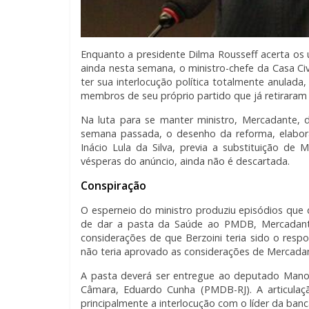
Enquanto a presidente Dilma Rousseff acerta os 
ainda nesta semana, o ministro-chefe da Casa Civ
ter sua interlocução política totalmente anulad
membros de seu próprio partido que já retiraram
Na luta para se manter ministro, Mercadante, 
semana passada, o desenho da reforma, elabor
Inácio Lula da Silva, previa a substituição de 
vésperas do anúncio, ainda não é descartada.
Conspiração
O esperneio do ministro produziu episódios que 
de dar a pasta da Saúde ao PMDB, Mercadante t
considerações de que Berzoini teria sido o respo
não teria aprovado as considerações de Mercada
A pasta deverá ser entregue ao deputado Manoe
Câmara, Eduardo Cunha (PMDB-RJ). A articula
principalmente a interlocução com o líder da ban