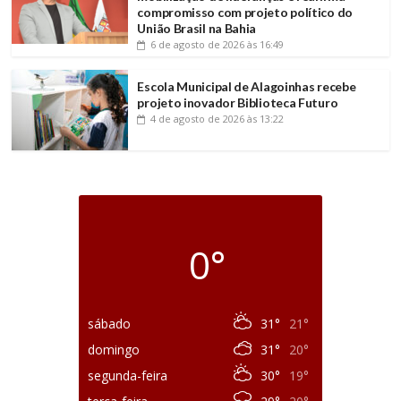
compromisso com projeto político do
União Brasil na Bahia
6 de agosto de 2026
às 16:49
Escola Municipal de Alagoinhas recebe
projeto inovador Biblioteca Futuro
4 de agosto de 2026
às 13:22
0°
sábado
31°
21°
domingo
31°
20°
segunda-feira
30°
19°