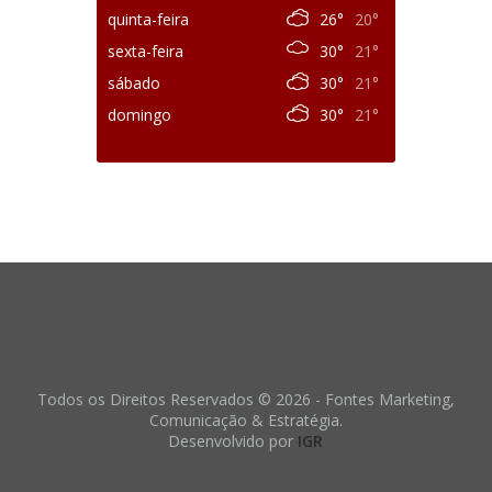
quinta-feira
26°
20°
sexta-feira
30°
21°
sábado
30°
21°
domingo
30°
21°
Todos os Direitos Reservados © 2026 - Fontes Marketing,
Comunicação & Estratégia.
Desenvolvido por
IGR