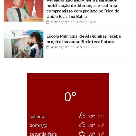
mobilização de lideranças e reafirma
compromisso com projeto político do
União Brasil na Bahia
6 de agosto de 2026
às 16:49
Escola Municipal de Alagoinhas recebe
projeto inovador Biblioteca Futuro
4 de agosto de 2026
às 13:22
0°
sábado
32°
21°
domingo
30°
20°
segunda-feira
30°
19°