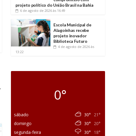
projeto político do União Brasil na Bahia
6 de agosto de 2026
às 16:49
Escola Municipal de
Alagoinhas recebe
projeto inovador
Biblioteca Futuro
4 de agosto de 2026
às
13:22
→
0°
sábado
30°
21°
domingo
30°
20°
segunda-feira
30°
18°