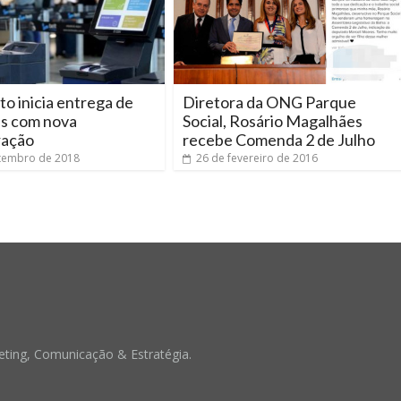
o inicia entrega de
Diretora da ONG Parque
ns com nova
Social, Rosário Magalhães
ração
recebe Comenda 2 de Julho
tembro de 2018
26 de fevereiro de 2016
ting, Comunicação & Estratégia.