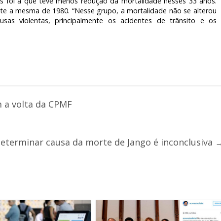
nos foi a que teve menos redução da mortalidade nesses 33 anos.
te a mesma de 1980. “Nesse grupo, a mortalidade não se alterou
sas violentas, principalmente os acidentes de trânsito e os
m a volta da CPMF
eterminar causa da morte de Jango é inconclusiva