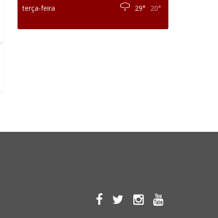
terça-feira
29°
20°