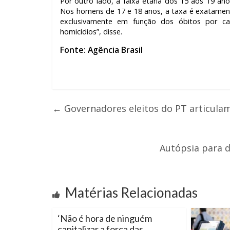
Por outro lado, a faixa etária dos 15 aos 19 a
Nos homens de 17 e 18 anos, a taxa é exatamen
exclusivamente em função dos óbitos por cau
homicídios”, disse.
Fonte: Agência Brasil
←
Governadores eleitos do PT articula
Autópsia para d
Matérias Relacionadas
‘Não é hora de ninguém
capitalizar a força das