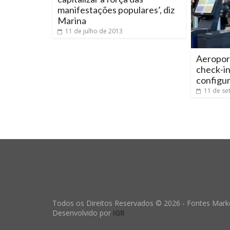
manifestações populares’, diz
Marina
11 de julho de 2013
Aeroport
check-i
configu
11 de se
Todos os Direitos Reservados © 2026 - Fontes Marke
Desenvolvido por
IGR