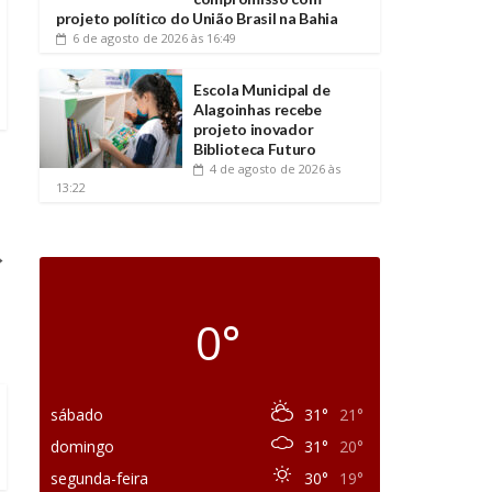
projeto político do União Brasil na Bahia
6 de agosto de 2026
às 16:49
Escola Municipal de
Alagoinhas recebe
projeto inovador
Biblioteca Futuro
4 de agosto de 2026
às
13:22
→
0°
sábado
31°
21°
domingo
31°
20°
segunda-feira
30°
19°