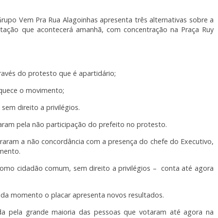
upo Vem Pra Rua Alagoinhas apresenta três alternativas sobre a
estação que acontecerá amanhã, com concentração na Praça Ruy
avés do protesto que é apartidário;
aquece o movimento;
em direito a privilégios.
aram pela não participação do prefeito no protesto.
traram a não concordância com a presença do chefe do Executivo,
mento.
r como cidadão comum, sem direito a privilégios – conta até agora
da momento o placar apresenta novos resultados.
da pela grande maioria das pessoas que votaram até agora na