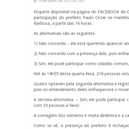
19 de junho de 2013
às 14:57
Enquete disponível na página do FACEBOOK do Gr
participação do prefeito Paulo Cezar na manif
Barbosa, a partir das 16 horas.
As alternativas são as seguintes:
1) Não concordo – ele está querendo aparecer atr
2) Não concordo com a presença dele, pois enfr
3) Sim, ele pode participar como cidadão comum, s
Até ás 14h55 desta quarta-feira, 216 pessoas vot
Quatro optaram pela segunda alternativa e regis
pois no entendimento deles enfraquecerá o movi
A terceira alternativa – Sim, ele pode participa
com 33 pessoas a favor.
A contagem dos números é muita dinâmica e a ca
Como se vê, a presença do prefeito é rechaça