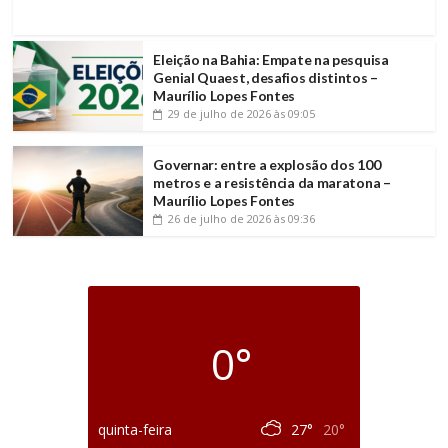
Eleição na Bahia: Empate na pesquisa
Genial Quaest, desafios distintos –
Maurílio Lopes Fontes
29 de julho de 2026
às 09:05
Governar: entre a explosão dos 100
metros e a resistência da maratona –
Maurílio Lopes Fontes
26 de julho de 2026
às 09:36
0°
quinta-feira
27°
20°