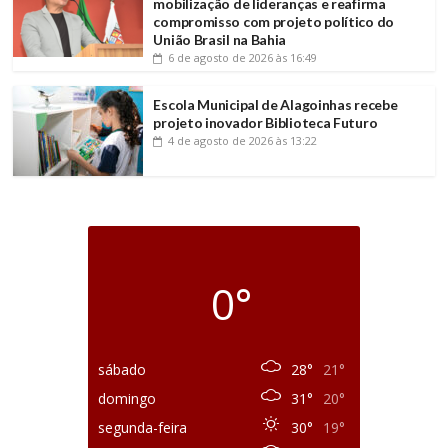
mobilização de lideranças e reafirma
compromisso com projeto político do
União Brasil na Bahia
6 de agosto de 2026
às 16:49
Escola Municipal de Alagoinhas recebe
projeto inovador Biblioteca Futuro
4 de agosto de 2026
às 13:22
0°
sábado
28°
21°
domingo
31°
20°
segunda-feira
30°
19°