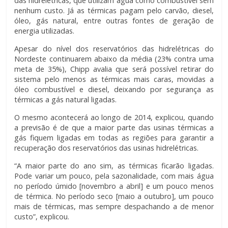
das hidrelétricas, que utilizam água como combustível sem
nenhum custo. Já as térmicas pagam pelo carvão, diesel,
óleo, gás natural, entre outras fontes de geração de
energia utilizadas.
Apesar do nível dos reservatórios das hidrelétricas do
Nordeste continuarem abaixo da média (23% contra uma
meta de 35%), Chipp avalia que será possível retirar do
sistema pelo menos as térmicas mais caras, movidas a
óleo combustível e diesel, deixando por segurança as
térmicas a gás natural ligadas.
O mesmo acontecerá ao longo de 2014, explicou, quando
a previsão é de que a maior parte das usinas térmicas a
gás fiquem ligadas em todas as regiões para garantir a
recuperação dos reservatórios das usinas hidrelétricas.
“A maior parte do ano sim, as térmicas ficarão ligadas.
Pode variar um pouco, pela sazonalidade, com mais água
no período úmido [novembro a abril] e um pouco menos
de térmica. No período seco [maio a outubro], um pouco
mais de térmicas, mas sempre despachando a de menor
custo”, explicou.