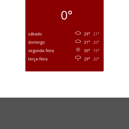
0°
sábado
29°
21°
domingo
31°
20°
segunda-feira
30°
19°
terça-feira
29°
20°