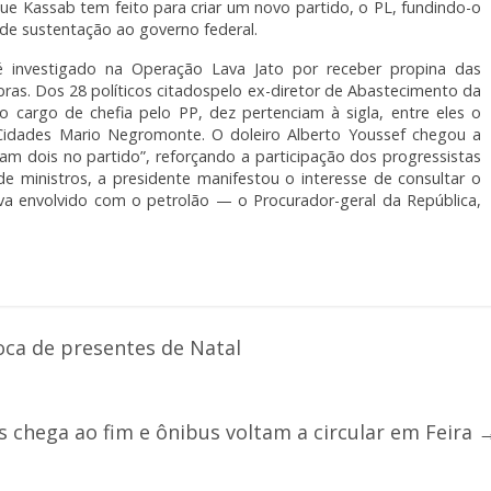
que Kassab tem feito para criar um novo partido, o PL, fundindo-o
e sustentação ao governo federal.
nvestigado na Operação Lava Jato por receber propina das
ras. Dos 28 políticos citadospelo ex-diretor de Abastecimento da
o cargo de chefia pelo PP, dez pertenciam à sigla, entre eles o
s Cidades Mario Negromonte. O doleiro Alberto Youssef chegou a
am dois no partido”, reforçando a participação dos progressistas
e ministros, a presidente manifestou o interesse de consultar o
ava envolvido com o petrolão — o Procurador-geral da República,
oca de presentes de Natal
s chega ao fim e ônibus voltam a circular em Feira