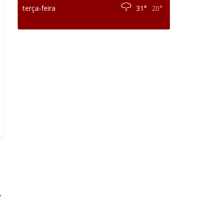
terça-feira
31°
20°
→