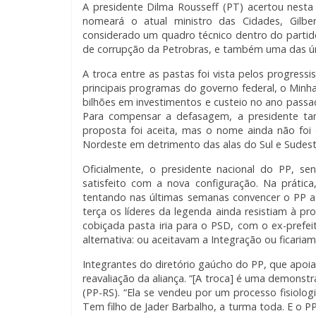
A presidente Dilma Rousseff (PT) acertou nesta 
nomeará o atual ministro das Cidades, Gilber
considerado um quadro técnico dentro do partid
de corrupção da Petrobras, e também uma das ún
A troca entre as pastas foi vista pelos progres
principais programas do governo federal, o Minh
bilhões em investimentos e custeio no ano passad
Para compensar a defasagem, a presidente t
proposta foi aceita, mas o nome ainda não foi d
Nordeste em detrimento das alas do Sul e Sudes
Oficialmente, o presidente nacional do PP, sen
satisfeito com a nova configuração. Na prátic
tentando nas últimas semanas convencer o PP a
terça os líderes da legenda ainda resistiam à 
cobiçada pasta iria para o PSD, com o ex-prefei
alternativa: ou aceitavam a Integração ou ficari
Integrantes do diretório gaúcho do PP, que apoi
reavaliação da aliança. “[A troca] é uma demons
(PP-RS). “Ela se vendeu por um processo fisiolog
Tem filho de Jader Barbalho, a turma toda. E o 