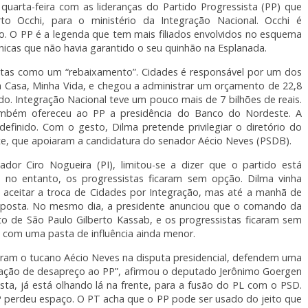
quarta-feira com as lideranças do Partido Progressista (PP) que
to Occhi, para o ministério da Integração Nacional. Occhi é
o. O PP é a legenda que tem mais filiados envolvidos no esquema
icas que não havia garantido o seu quinhão na Esplanada.
sistas como um “rebaixamento”. Cidades é responsável por um dos
a Casa, Minha Vida, e chegou a administrar um orçamento de 22,8
o. Integração Nacional teve um pouco mais de 7 bilhões de reais.
ambém ofereceu ao PP a presidência do Banco do Nordeste. A
efinido. Com o gesto, Dilma pretende privilegiar o diretório do
te, que apoiaram a candidatura do senador Aécio Neves (PSDB).
ador Ciro Nogueira (PI), limitou-se a dizer que o partido está
a, no entanto, os progressistas ficaram sem opção. Dilma vinha
 aceitar a troca de Cidades por Integração, mas até a manhã de
proposta. No mesmo dia, a presidente anunciou que o comando da
to de São Paulo Gilberto Kassab, e os progressistas ficaram sem
am com uma pasta de influência ainda menor.
aram o tucano Aécio Neves na disputa presidencial, defendem uma
tração de desapreço ao PP”, afirmou o deputado Jerônimo Goergen
ista, já está olhando lá na frente, para a fusão do PL com o PSD.
PP perdeu espaço. O PT acha que o PP pode ser usado do jeito que