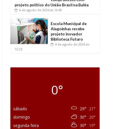
projeto político do União Brasil na Bahia
6 de agosto de 2026
às 16:49
Escola Municipal de
Alagoinhas recebe
projeto inovador
Biblioteca Futuro
4 de agosto de 2026
às
13:22
0°
sábado
29°
21°
domingo
30°
20°
segunda-feira
30°
19°