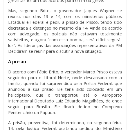
grevistas foi um dos acordos para o fim da greve.
Mas, segundo Brito, o governador Jaques Wagner se
reuniu, nos dias 13 e 14, com os ministérios públicos
Estadual e Federal e pediu a prisão de Prisco, tendo sido
decretada a detenção no mesmo dia 14. Ainda de acordo
com advogado, os policiais não estavam totalmente
satisfeitos, e agora “com essa bomba, será difícil segurá-
los”. As lideranças das associações representativas da PM
Decidiram se reunir para discutir a nova situação.
A prisão
D acordo com Fábio Brito, o vereador Marco Prisco estava
seguindo para o Litoral Norte, onde descansaria com a
família, quando foi surpreendido pela Polícia Federal, que
anunciou a sua prisão. Ele teria sido colocado em um
helicóptero, que o transportou até o Aeroporto
Internacional Deputado Luiz Eduardo Magalhães, de onde
seguiu para Brasília. Ele ficará detido no Complexo
Penitenciário da Papuda.
A prisão, preventiva, foi determinada, na segunda-feira,
14, pela Justiça Federal, acatando pedido do Ministério