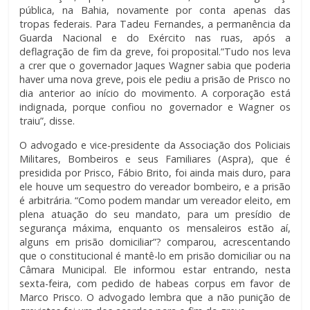
pública, na Bahia, novamente por conta apenas das
tropas federais. Para Tadeu Fernandes, a permanência da
Guarda Nacional e do Exército nas ruas, após a
deflagração de fim da greve, foi proposital.”Tudo nos leva
a crer que o governador Jaques Wagner sabia que poderia
haver uma nova greve, pois ele pediu a prisão de Prisco no
dia anterior ao início do movimento. A corporação está
indignada, porque confiou no governador e Wagner os
traiu”, disse.
O advogado e vice-presidente da Associação dos Policiais
Militares, Bombeiros e seus Familiares (Aspra), que é
presidida por Prisco, Fábio Brito, foi ainda mais duro, para
ele houve um sequestro do vereador bombeiro, e a prisão
é arbitrária. “Como podem mandar um vereador eleito, em
plena atuação do seu mandato, para um presídio de
segurança máxima, enquanto os mensaleiros estão aí,
alguns em prisão domiciliar”? comparou, acrescentando
que o constitucional é mantê-lo em prisão domiciliar ou na
Câmara Municipal. Ele informou estar entrando, nesta
sexta-feira, com pedido de habeas corpus em favor de
Marco Prisco. O advogado lembra que a não punição de