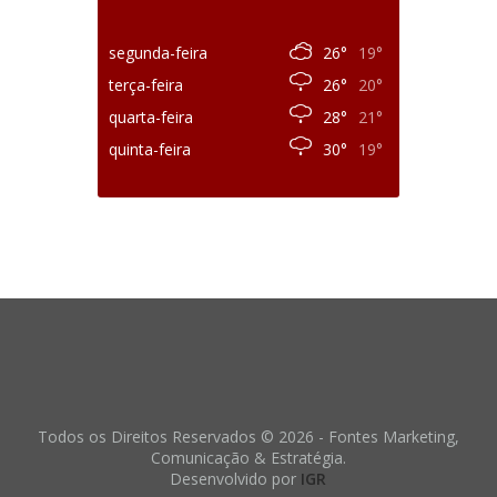
segunda-feira
26°
19°
terça-feira
26°
20°
quarta-feira
28°
21°
quinta-feira
30°
19°
Todos os Direitos Reservados © 2026 - Fontes Marketing,
Comunicação & Estratégia.
Desenvolvido por
IGR