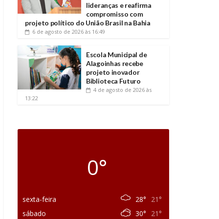
lideranças e reafirma
compromisso com
projeto político do União Brasil na Bahia
6 de agosto de 2026
às 16:49
Escola Municipal de
Alagoinhas recebe
projeto inovador
Biblioteca Futuro
4 de agosto de 2026
às
13:22
0°
sexta-feira
28°
21°
sábado
30°
21°