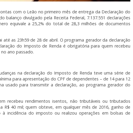
 contas com o Leão no primeiro mês de entrega da Declaração do
o balanço divulgado pela Receita Federal, 7.137.551 declarações
mero equivale a 25,2% do total de 28,3 milhões de documentos
i até as 23h59 de 28 de abril. O programa gerador da declaração
claração do Imposto de Renda é obrigatória para quem recebeu
0 no ano passado.
udanças na declaração do Imposto de Renda teve uma série de
 mínima para apresentação do CPF de dependentes – de 14 para 12
ma usado para transmitir a declaração, ao programa gerador do
m recebeu rendimentos isentos, não tributáveis ou tributados
or a R$ 40 mil; quem obteve, em qualquer mês de 2016, ganho de
ito à incidência do imposto ou realizou operações em bolsas de