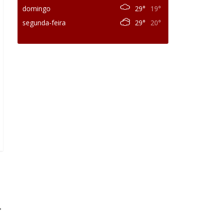
domingo
29°
19°
segunda-feira
29°
20°
→