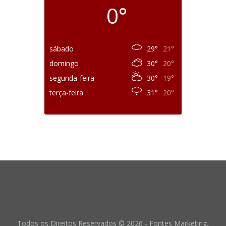
0°
sábado
29°
21°
domingo
30°
20°
segunda-feira
30°
19°
terça-feira
31°
20°
Todos os Direitos Reservados © 2026 - Fontes Marketing,